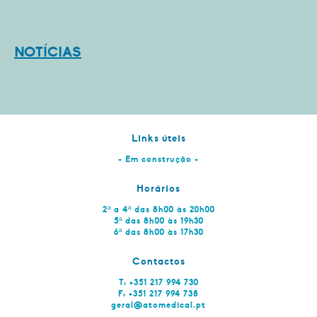
NOTÍCIAS
Links úteis
- Em construção -
Horários
2ª a 4ª das 8h00 às 20h00
5ª das 8h00 às 19h30
6ª das 8h00 às 17h30
Contactos
T: +351 217 994 730
F: +351 217 994 738
geral@atomedical.pt