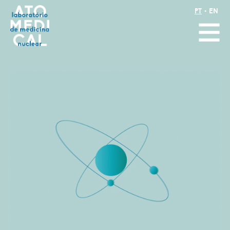
•
PT
EN
Atomedical
Menu