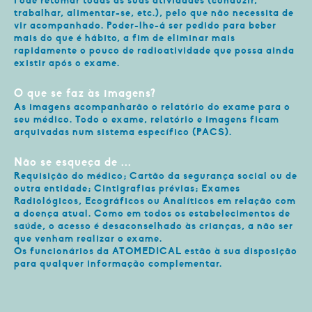
Pode retomar todas as suas atividades (conduzir,
trabalhar, alimentar-se, etc.), pelo que não necessita de
vir acompanhado. Poder-lhe-á ser pedido para beber
mais do que é hábito, a fim de eliminar mais
rapidamente o pouco de radioatividade que possa ainda
existir após o exame.
O que se faz às imagens?
As imagens acompanharão o relatório do exame para o
seu médico. Todo o exame, relatório e imagens ficam
arquivadas num sistema específico (PACS).
Não se esqueça de ...
Requisição do médico; Cartão da segurança social ou de
outra entidade; Cintigrafias prévias; Exames
Radiológicos, Ecográficos ou Analíticos em relação com
a doença atual. Como em todos os estabelecimentos de
saúde, o acesso é desaconselhado às crianças, a não ser
que venham realizar o exame.
Os funcionários da ATOMEDICAL estão à sua disposição
para qualquer informação complementar.