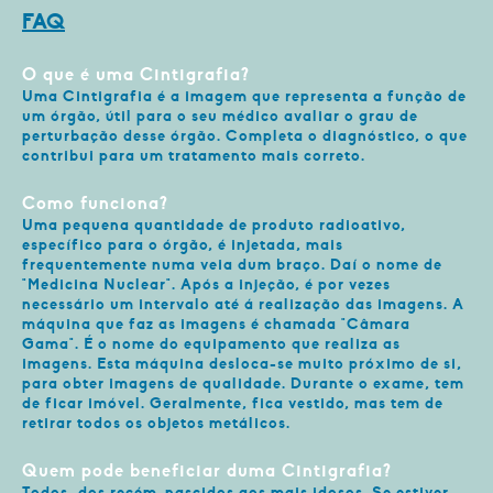
FAQ
O que é uma Cintigrafia?
Uma Cintigrafia é a imagem que representa a função de
um órgão, útil para o seu médico avaliar o grau de
perturbação desse órgão. Completa o diagnóstico, o que
contribui para um tratamento mais correto.
Como funciona?
Uma pequena quantidade de produto radioativo,
específico para o órgão, é injetada, mais
frequentemente numa veia dum braço. Daí o nome de
"Medicina Nuclear". Após a injeção, é por vezes
necessário um intervalo até á realização das imagens. A
máquina que faz as imagens é chamada "Câmara
Gama". É o nome do equipamento que realiza as
imagens. Esta máquina desloca-se muito próximo de si,
para obter imagens de qualidade. Durante o exame, tem
de ficar imóvel. Geralmente, fica vestido, mas tem de
retirar todos os objetos metálicos.
Quem pode beneficiar duma Cintigrafia?
Todos, dos recém-nascidos aos mais idosos. Se estiver