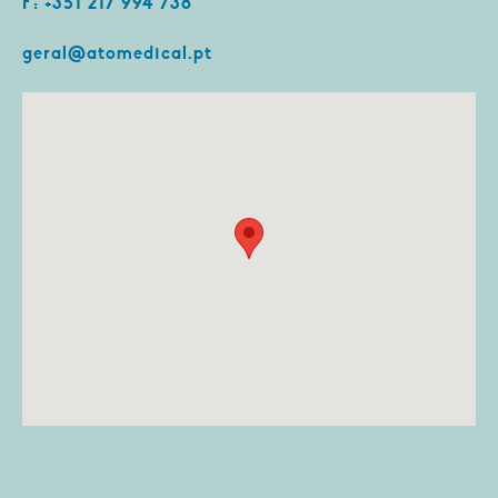
F: +351 217 994 738
geral@atomedical.pt