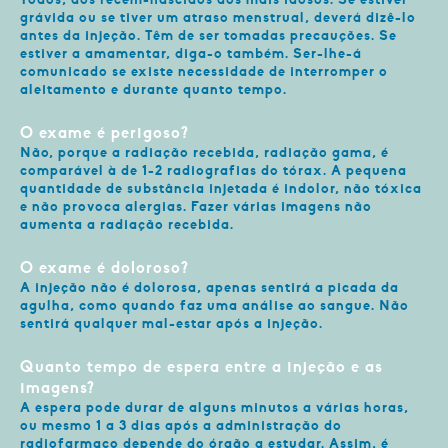
grávida ou se tiver um atraso menstrual, deverá dizê-lo
antes da injeção. Têm de ser tomadas precauções. Se
estiver a amamentar, diga-o também. Ser-lhe-á
comunicado se existe necessidade de interromper o
aleitamento e durante quanto tempo.
O exame é perigoso?
Não, porque a radiação recebida, radiação gama, é
comparável à de 1-2 radiografias do tórax. A pequena
quantidade de substância injetada é indolor, não tóxica
e não provoca alergias. Fazer várias imagens não
aumenta a radiação recebida.
O exame é doloroso?
A injeção não é dolorosa, apenas sentirá a picada da
agulha, como quando faz uma análise ao sangue. Não
sentirá qualquer mal-estar após a injeção.
Quanto tempo de espera entre a injeção e as
imagens?
A espera pode durar de alguns minutos a várias horas,
ou mesmo 1 a 3 dias após a administração do
radiofarmaco depende do órgão a estudar. Assim, é